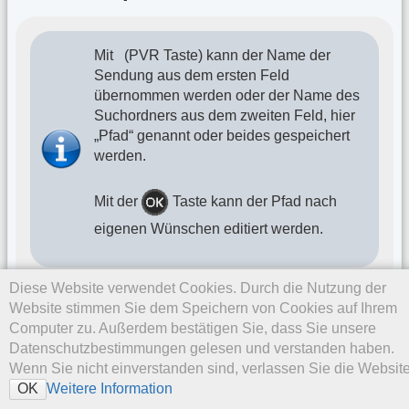
Mit
(PVR Taste) kann der Name der
Sendung aus dem ersten Feld
übernommen werden oder der Name des
Suchordners aus dem zweiten Feld, hier
„Pfad“ genannt oder beides gespeichert
werden.
Mit der
Taste kann der Pfad nach
eigenen Wünschen editiert werden.
Diese Website verwendet Cookies. Durch die Nutzung der
Beispiele:
Website stimmen Sie dem Speichern von Cookies auf Ihrem
Computer zu. Außerdem bestätigen Sie, dass Sie unsere
* Wurde im zweiten Feld der Suchaufträge „Ordner“
Datenschutzbestimmungen gelesen und verstanden haben.
für die Suche
Das Wort zum Sonntag
, ein Ordner
Wenn Sie nicht einverstanden sind, verlassen Sie die Website
angelegt mit der Bezeichnung
Religion
, dann sieht
Weitere Information
OK
bei der Auswahl „Name“ der Aufnahme-Ordner wie