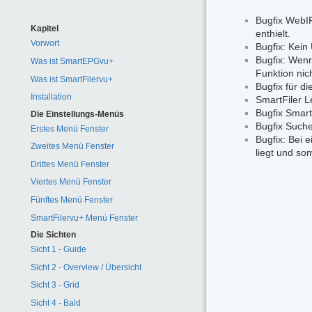
Bugfix WebIF
Kapitel
enthielt.
Vorwort
Bugfix: Kein
Bugfix: Wenn
Was ist SmartEPGvu+
Funktion nic
Was ist SmartFilervu+
Bugfix für d
Installation
SmartFiler L
Bugfix Smart
Die Einstellungs-Menüs
Bugfix Suche
Erstes Menü Fenster
Bugfix: Bei 
Zweites Menü Fenster
liegt und so
Drittes Menü Fenster
Viertes Menü Fenster
Fünftes Menü Fenster
SmartFilervu+ Menü Fenster
Die Sichten
Sicht 1 - Guide
Sicht 2 - Overview / Übersicht
Sicht 3 - Grid
Sicht 4 - Bald