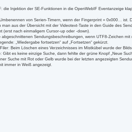
: die Injektion der SE-Funktionen in die OpenWebIF Eventanzeige kla
 Umbenennen von Serien-Timern, wenn der Fingerprint = 0x000… ist. D
 man aus der Übersicht mit der Videotext-Taste in den Guide des Sende
ht (erst nach einmaligem Cursor-up oder -down).
ie abgeschnittenen Sendungsbeschreibungen, wenn UTF8-Zeichen mit m
egende: „Wiedergabe fortsetzen“ auf „Fortsetzen“ gekürzt.
Filer: Beim Löschen eines Verzeichnisses im Mistkübel wurde der Bilds
: Gibt es keine einzige Suche, dann fehlte der grüne Knopf „Neue Suc
einer Suche mit Rot oder Gelb wurde bei der letzten angezeigten Sendun
mit immer in Weiß angezeigt.