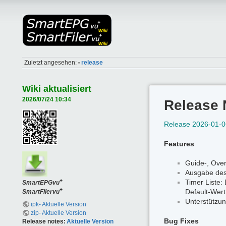
Zuletzt angesehen:
release
•
Wiki aktualisiert
2026/07/24 10:34
Release 
Release 2026-01-0
Features
Guide-, Over
Ausgabe des
+
Timer Liste:
SmartEPGvu
+
Default-Wert
SmartFilervu
Unterstützun
ipk- Aktuelle Version
zip- Aktuelle Version
Bug Fixes
Release notes:
Aktuelle Version